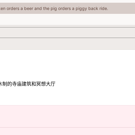
ken orders a beer and the pig orders a piggy back ride.
木制的寺庙建筑和冥想大厅