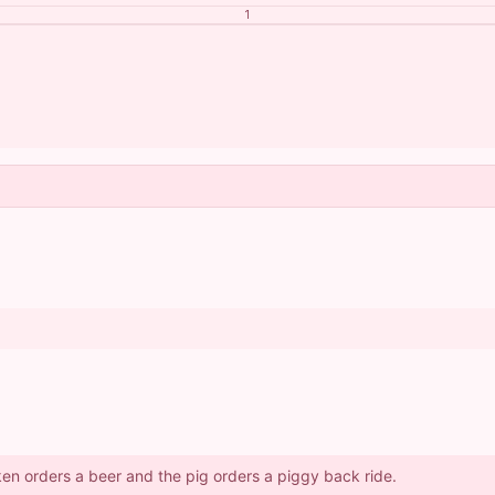
1
ken orders a beer and the pig orders a piggy back ride.